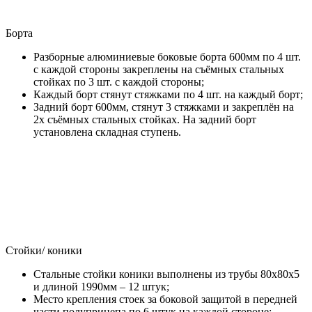
Борта
Разборные алюминиевые боковые борта 600мм по 4 шт.
с каждой стороны закреплены на съёмных стальных
стойках по 3 шт. с каждой стороны;
Каждый борт стянут стяжками по 4 шт. на каждый борт;
Задний борт 600мм, стянут 3 стяжками и закреплён на
2х съёмных стальных стойках. На задний борт
установлена складная ступень.
Стойки/ коники
Стальные стойки коники выполнены из трубы 80х80х5
и длиной 1990мм – 12 штук;
Место крепления стоек за боковой защитой в передней
части полуприцепа по 6 штук на каждой стороне;