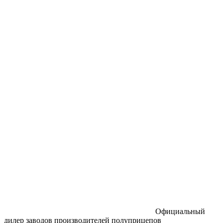
Официальный
дилер заводов производителей полуприцепов