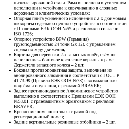
низколегированной стали. Рама выполнена в усиленном
исполнении и устойчива к скручиванию в сложных
дорожных и климатических условиях;
Опорная плита усиленного исполнения с 2-х дюймовым
шкворнем седельно-сцепного устройства в соответствии
с Правилами ЕЭК ООН №55 и расположен согласно
ISO 1726;
Опорное устройство BPW (Германия)
грузоподъёмностью 24 тонн (2х 12), с управлением
справа по ходу движения;
Корзина для перевозки 2-х запасных колёс, съёмное
исполнение – болтовое крепление корзины к раме.
Держатели запасного колеса – 2 шт.
Боковая противоподкатная защита, выполнена из
анодированного алюминия в соответствии с ГОСТ Р
41.73-99 (Правила ЕЭК ООН №73) с возможностью
подъёма и опускания, с рекламой BRAVER;
Заднее противоподкатное Алюминиевое устройство
выполнено в соответствии с Правилами ЕЭК ООН
№58.01, с грязезащитным брызговиком с рекламой
BRAVER;
Крепление номерного знака с рамкой под
регистрационный номер;
Задние вертикальные резиновые отбойники – 2 шт.